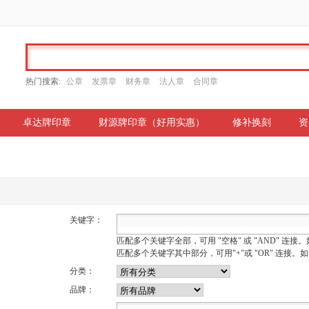
热门搜索:
公章
发票章
财务章
法人章
合同章
卓达牌印章
财源牌印章（好用实惠）
修补换刻
资
关键字：
匹配多个关键字全部，可用 "空格" 或 "AND" 连接。如 wi
匹配多个关键字其中部分，可用"+"或 "OR" 连接。如 win3
分类：
品牌：