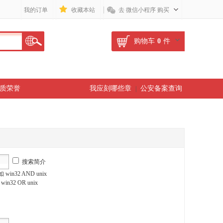
我的订单
收藏本站
去 微信小程序 购买
购物车
0
件
质荣誉
我应刻哪些章
公安备案查询
|
搜索简介
n32 AND unix
2 OR unix