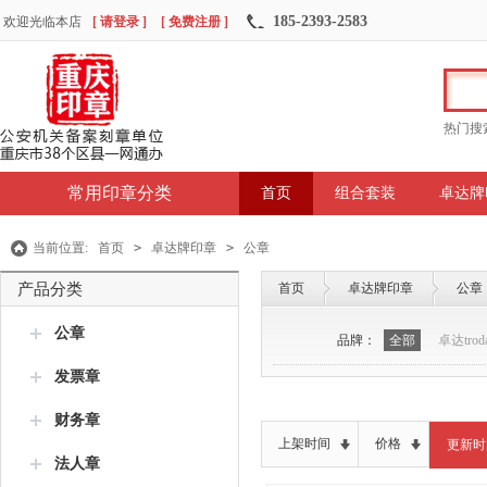
185-2393-2583
欢迎光临本店
[ 请登录 ]
[ 免费注册 ]
热门搜
常用印章分类
首页
组合套装
卓达牌
当前位置:
首页
>
卓达牌印章
>
公章
产品分类
首页
卓达牌印章
公章
公章
品牌：
全部
卓达troda
发票章
财务章
上架时间
价格
更新时
法人章