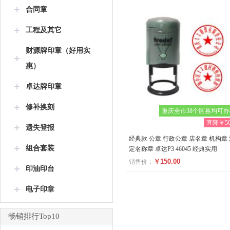
合同章
工程及其它
财源牌印章（好用实
惠）
卓达牌印章
修补换刻
重庆全市38个区县均可
直降￥50
遗失登报
经典款 公章 行政公章 店名章 机构章
组合套装
定名称章 卓达P3 46045 经典实用
￥150.00
销售价：
印油印台
评分
电子印章
(0)
畅销排行Top10