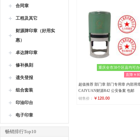
合同章
工程及其它
财源牌印章（好用实
惠）
卓达牌印章
修补换刻
重庆全市38个区县均可
直降￥80
遗失登报
超值推荐 部门章 部门专用章 内部用
组合套装
CAIYUAN财源R42 公安备案 包邮
￥120.00
销售价：
印油印台
评分
电子印章
(0)
畅销排行Top10