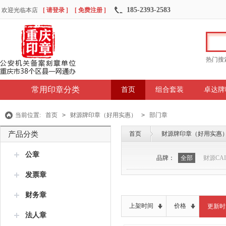
185-2393-2583
欢迎光临本店
[ 请登录 ]
[ 免费注册 ]
热门搜
常用印章分类
首页
组合套装
卓达牌
当前位置:
首页
>
财源牌印章（好用实惠）
>
部门章
产品分类
首页
财源牌印章（好用实惠
公章
品牌：
全部
财源CAI
发票章
财务章
上架时间
价格
更新时
法人章