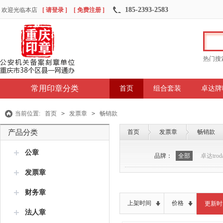
185-2393-2583
欢迎光临本店
[ 请登录 ]
[ 免费注册 ]
热门搜
常用印章分类
首页
组合套装
卓达牌
当前位置:
首页
>
发票章
>
畅销款
产品分类
首页
发票章
畅销款
公章
品牌：
全部
卓达troda
发票章
财务章
上架时间
价格
更新时
法人章