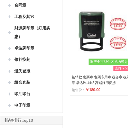
合同章
工程及其它
财源牌印章（好用实
惠）
卓达牌印章
修补换刻
重庆全市38个区县均可
直降￥50
遗失登报
畅销款 发票章 发票专用章 税务章 税
组合套装
章 卓达P4 4445 高端好用便携
￥180.00
销售价：
印油印台
评分
电子印章
(0)
畅销排行Top10