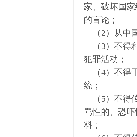
家、破坏国家
的言论；
（
2
）从中
（
3
）不得
犯罪活动；
（
4
）不得
统；
（
5
）不得
骂性的、恐吓
料；