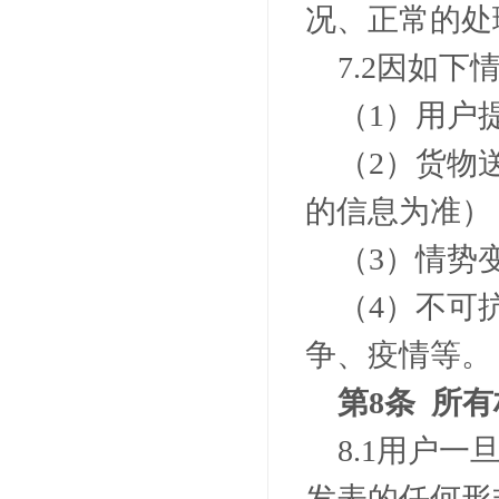
况、正常的处
7.2
因如下
（
1
）用户
（
2
）货物
的信息为准）
（
3
）情势
（
4
）不可
争、疫情等。
第
8
条 所
8.1
用户一
发表的任何形