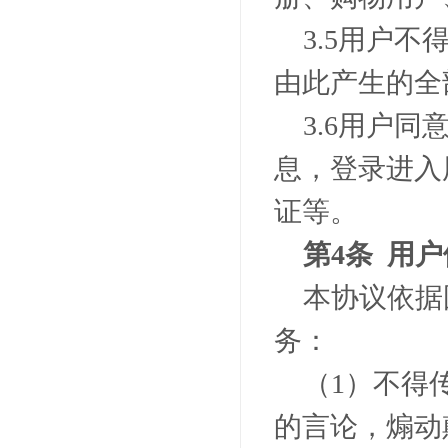
3.5
用户不
由此产生的全
3.6
用户同
息，登录进入
证等。
第
4
条 用
本协议依据
务：
（
1
）不得
的言论，煽动