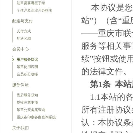
刻章需要哪些手续
本协议是您
个体户及企业开办指南
站”）（含“
配送与支付
——重庆市联
支付方式
配送区域
服务等相关事
会员中心
续”按钮或使
用户服务协议
印章使用说明
的法律文件。
会员积分攻略
第
1
条 本
服务保证
1.1
本站的
售后服务须知
签收注意事项
所有注册协议
印章公安备案查询
重庆市印章备案查询系统
认：本协议条
关于我们