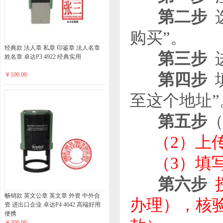
第二步
选
购买”。
经典款 法人章 私章 印鉴章 法人名章
第三步
进
姓名章 卓达P3 4922 经典实用
第四步
￥100.00
至这个地址”
第五步
（2）上
（3）填
第六步
畅销款 英文公章 英文章 外资 中外合
办理），核
资 进出口企业 卓达P4 4642 高端好用
便携
￥300.00