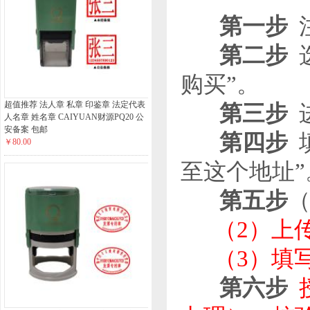
第一步
第二步
选
购买”。
超值推荐 法人章 私章 印鉴章 法定代表
第三步
进
人名章 姓名章 CAIYUAN财源PQ20 公
安备案 包邮
第四步
￥80.00
至这个地址”
第五步
（2）上
（3）填
第六步